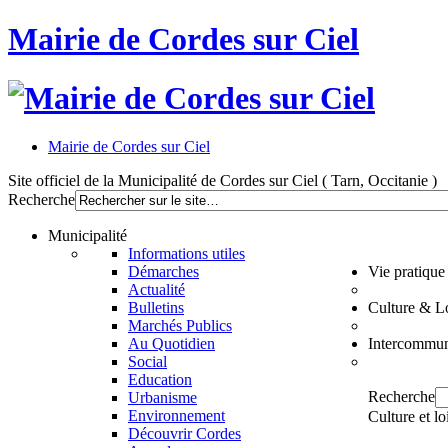
Mairie de Cordes sur Ciel
Mairie de Cordes sur Ciel
Site officiel de la Municipalité de Cordes sur Ciel ( Tarn, Occitanie )
Recherche
Municipalité
Informations utiles
Démarches
Vie pratique
Actualité
Bulletins
Culture & Lo
Marchés Publics
Au Quotidien
Intercommun
Social
Education
Recherche
Urbanisme
Environnement
Culture et lo
Découvrir Cordes