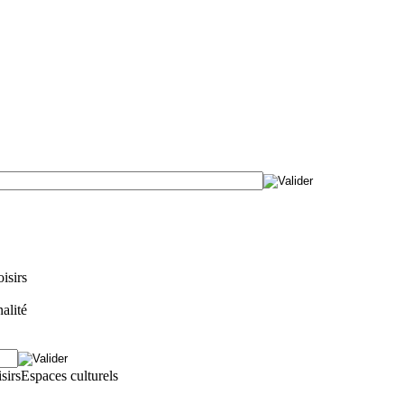
isirs
alité
isirs
Espaces culturels