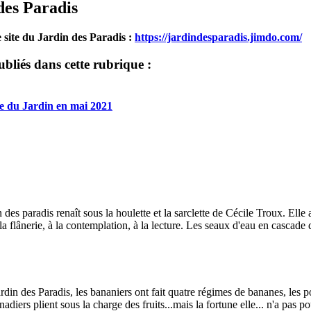
des Paradis
e site du Jardin des Paradis :
https://jardindesparadis.jimdo.com/
ubliés dans cette rubrique :
e du Jardin en mai 2021
es paradis renaît sous la houlette et la sarclette de Cécile Troux. Elle ac
la flânerie, à la contemplation, à la lecture. Les seaux d'eau en cascade d'
ardin des Paradis, les bananiers ont fait quatre régimes de bananes, les p
adiers plient sous la charge des fruits...mais la fortune elle... n'a pas po