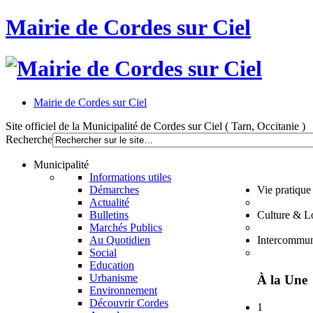
Mairie de Cordes sur Ciel
Mairie de Cordes sur Ciel
Site officiel de la Municipalité de Cordes sur Ciel ( Tarn, Occitanie )
Recherche
Municipalité
Informations utiles
Démarches
Vie pratique
Actualité
Bulletins
Culture & Lo
Marchés Publics
Au Quotidien
Intercommun
Social
Education
Urbanisme
À la Une
Environnement
Découvrir Cordes
1