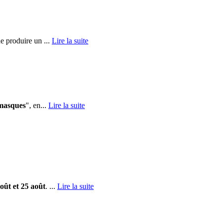
de produire un ...
Lire la suite
 masques
", en...
Lire la suite
oût et 25 août
. ...
Lire la suite