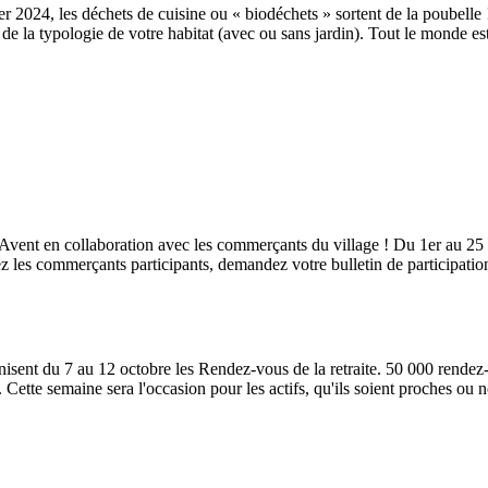
er 2024, les déchets de cuisine ou « biodéchets » sortent de la poubell
e la typologie de votre habitat (avec ou sans jardin). Tout le monde es
Avent en collaboration avec les commerçants du village ! Du 1er au 25 d
 les commerçants participants, demandez votre bulletin de participatio
t du 7 au 12 octobre les Rendez-vous de la retraite. 50 000 rendez-vo
 semaine sera l'occasion pour les actifs, qu'ils soient proches ou non d