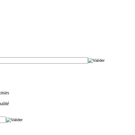
isirs
alité