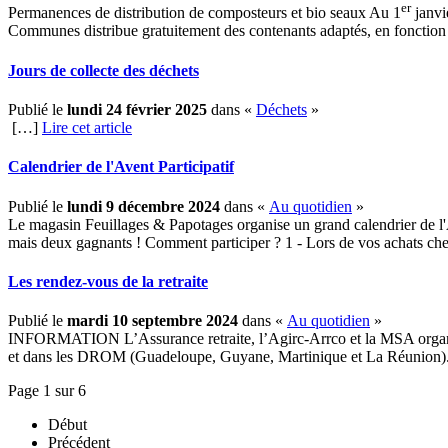
er
Permanences de distribution de composteurs et bio seaux Au 1
janvi
Communes distribue gratuitement des contenants adaptés, en fonction d
Jours de collecte des déchets
Publié le
lundi 24 février 2025
dans «
Déchets
»
[…]
Lire cet article
Calendrier de l'Avent Participatif
Publié le
lundi 9 décembre 2024
dans «
Au quotidien
»
Le magasin Feuillages & Papotages organise un grand calendrier de l'
mais deux gagnants ! Comment participer ? 1 - Lors de vos achats chez
Les rendez-vous de la retraite
Publié le
mardi 10 septembre 2024
dans «
Au quotidien
»
INFORMATION L’Assurance retraite, l’Agirc-Arrco et la MSA organisen
et dans les DROM (Guadeloupe, Guyane, Martinique et La Réunion). Cette
Page 1 sur 6
Début
Précédent