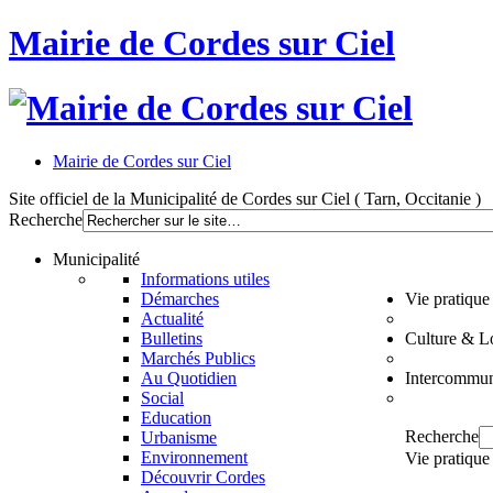
Mairie de Cordes sur Ciel
Mairie de Cordes sur Ciel
Site officiel de la Municipalité de Cordes sur Ciel ( Tarn, Occitanie )
Recherche
Municipalité
Informations utiles
Démarches
Vie pratique
Actualité
Bulletins
Culture & Lo
Marchés Publics
Au Quotidien
Intercommun
Social
Education
Recherche
Urbanisme
Environnement
Vie pratique
Découvrir Cordes