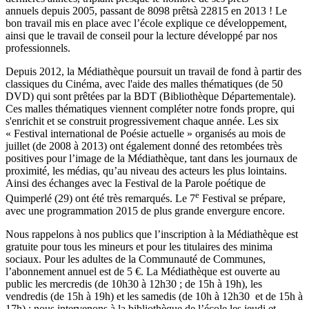
annuels depuis 2005, passant de 8098 prêtsà 22815 en 2013 ! Le
bon travail mis en place avec l’école explique ce développement,
ainsi que le travail de conseil pour la lecture développé par nos
professionnels.
Depuis 2012, la Médiathèque poursuit un travail de fond à partir des
classiques du Cinéma, avec l'aide des malles thématiques (de 50
DVD) qui sont prêtées par la BDT (Bibliothèque Départementale).
Ces malles thématiques viennent compléter notre fonds propre, qui
s'enrichit et se construit progressivement chaque année. Les six
« Festival international de Poésie actuelle » organisés au mois de
juillet (de 2008 à 2013) ont également donné des retombées très
positives pour l’image de la Médiathèque, tant dans les journaux de
proximité, les médias, qu’au niveau des acteurs les plus lointains.
Ainsi des échanges avec la Festival de la Parole poétique de
e
Quimperlé (29) ont été très remarqués. Le 7
Festival se prépare,
avec une programmation 2015 de plus grande envergure encore.
Nous rappelons à nos publics que l’inscription à la Médiathèque est
gratuite pour tous les mineurs et pour les titulaires des minima
sociaux. Pour les adultes de la Communauté de Communes,
l’abonnement annuel est de 5 €. La Médiathèque est ouverte au
public les mercredis (de 10h30 à 12h30 ; de 15h à 19h), les
vendredis (de 15h à 19h) et les samedis (de 10h à 12h30 et de 15h à
17h) ; nous intervenons à la bibliothèque de l’école les jeudi et