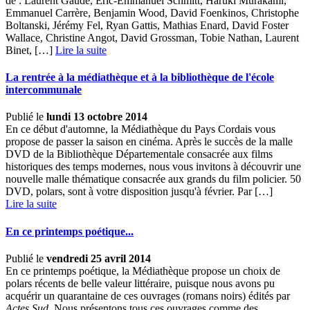
de : Laurent Gaudé, Eric-Emmanuel Schmitt, Haruki Murakami,
Emmanuel Carrère, Benjamin Wood, David Foenkinos, Christophe
Boltanski, Jérémy Fel, Ryan Gattis, Mathias Enard, David Foster
Wallace, Christine Angot, David Grossman, Tobie Nathan, Laurent
Binet, […] ­
Lire la suite
La rentrée à la médiathèque et à la bibliothèque de l'école
intercommunale
Publié le
lundi 13 octobre 2014
En ce début d'automne, la Médiathèque du Pays Cordais vous
propose de passer la saison en cinéma. Après le succès de la malle
DVD de la Bibliothèque Départementale consacrée aux films
historiques des temps modernes, nous vous invitons à découvrir une
nouvelle malle thématique consacrée aux grands du film policier. 50
DVD, polars, sont à votre disposition jusqu'à février. Par […] ­
Lire la suite
En ce printemps poétique...
Publié le
vendredi 25 avril 2014
En ce printemps poétique, la Médiathèque propose un choix de
polars récents de belle valeur littéraire, puisque nous avons pu
acquérir un quarantaine de ces ouvrages (romans noirs) édités par
Actes Sud
. Nous présentons tous ces ouvrages comme des