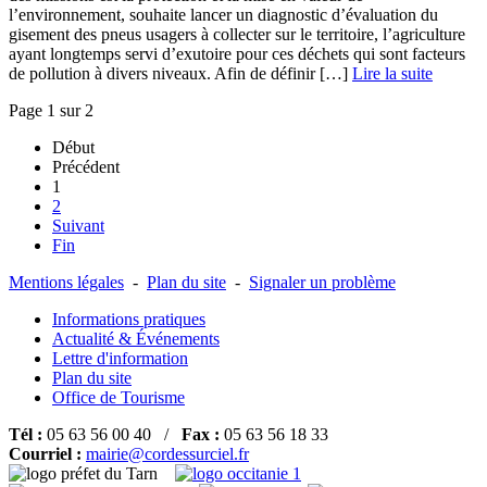
l’environnement, souhaite lancer un diagnostic d’évaluation du
gisement des pneus usagers à collecter sur le territoire, l’agriculture
ayant longtemps servi d’exutoire pour ces déchets qui sont facteurs
de pollution à divers niveaux. Afin de définir […] ­
Lire la suite
Page 1 sur 2
Début
Précédent
1
2
Suivant
Fin
Mentions légales
-
Plan du site
-
Signaler un problème
Informations pratiques
Actualité & Événements
Lettre d'information
Plan du site
Office de Tourisme
Tél :
05 63 56 00 40 /
Fax :
05 63 56 18 33
Courriel :
mairie@cordessurciel.fr