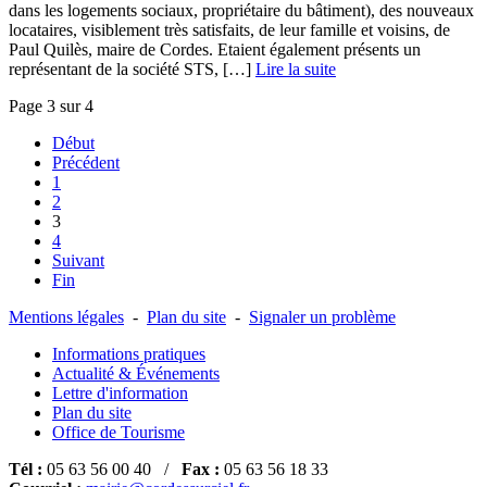
dans les logements sociaux, propriétaire du bâtiment), des nouveaux
locataires, visiblement très satisfaits, de leur famille et voisins, de
Paul Quilès, maire de Cordes. Etaient également présents un
représentant de la société STS, […] ­
Lire la suite
Page 3 sur 4
Début
Précédent
1
2
3
4
Suivant
Fin
Mentions légales
-
Plan du site
-
Signaler un problème
Informations pratiques
Actualité & Événements
Lettre d'information
Plan du site
Office de Tourisme
Tél :
05 63 56 00 40 /
Fax :
05 63 56 18 33