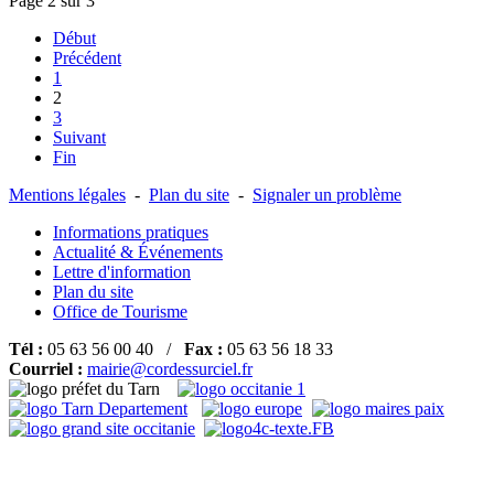
Page 2 sur 3
Début
Précédent
1
2
3
Suivant
Fin
Mentions légales
-
Plan du site
-
Signaler un problème
Informations pratiques
Actualité & Événements
Lettre d'information
Plan du site
Office de Tourisme
Tél :
05 63 56 00 40 /
Fax :
05 63 56 18 33
Courriel :
mairie@cordessurciel.fr