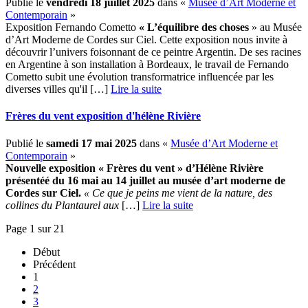
Publié le
vendredi 18 juillet 2025
dans «
Musée d’Art Moderne et
Contemporain
»
Exposition Fernando Cometto
« L’équilibre des choses
» au Musée
d’Art Moderne de Cordes sur Ciel. Cette exposition nous invite à
découvrir l’univers foisonnant de ce peintre Argentin. De ses racines
en Argentine à son installation à Bordeaux, le travail de Fernando
Cometto subit une évolution transformatrice influencée par les
diverses villes qu'il […] ­
Lire la suite
Frères du vent exposition d'hélène Rivière
Publié le
samedi 17 mai 2025
dans «
Musée d’Art Moderne et
Contemporain
»
Nouvelle exposition « Frères du vent » d’Hélène Rivière
présentéé
du 16 mai au 14 juillet au musée d’art moderne
de
Cordes sur Ciel.
« Ce que je peins me vient de la nature, des
collines du Plantaurel aux
[…] ­
Lire la suite
Page 1 sur 21
Début
Précédent
1
2
3