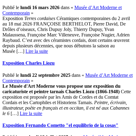
Publié le
lundi 16 mars 2026
dans «
Musée d’Art Moderne et
Contemporain
»
Exposition
Terres cordaises
Céramiques contemporaines du 2 avril
au 18 mai 2026 FRANÇOISE BERTHELOT, Pierre David, De
Drôles d’oiseaux, Chris Dupuy Joly, Thierry Dupuy, Yvan
Malaussena, Françoise Marc Villeneuve, Françoise Nugier, Adrien
Raybaud. C’est avec des céramistes cordais, dont certains œuvrent
depuis plusieurs décennies, que nous débutons la saison au
Musée […] ­
Lire la suite
Exposition Charles Liozu
Publié le
lundi 22 septembre 2025
dans «
Musée d’Art Moderne et
Contemporain
»
Le Musée d'Art Moderne vous propose une exposition du
caricaturiste et peintre tarnais
Charles Liozu (1866-1948)
Cette
exposition est proposée par les Amis de Cordes et du Comtat
Cordais et les Cartophiles et Historiens Tarnais.
Peintre, écrivain,
illustrateur, poète en français et en occitan, il est né aux Cabannes
le 6
[…] ­
Lire la suite
Exposition Fernando Cometto "el equilibrio de la cosas"