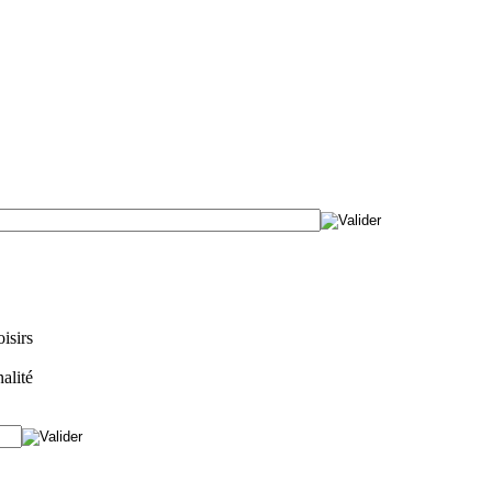
isirs
alité