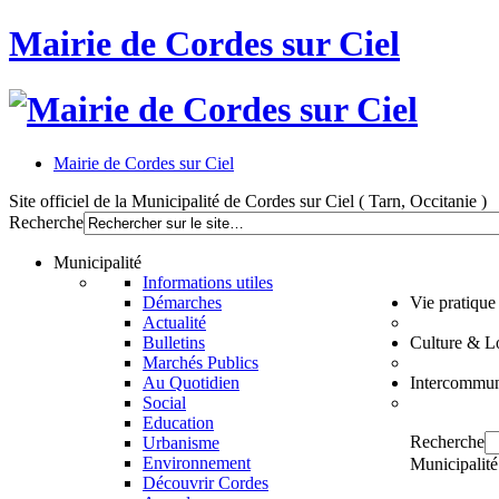
Mairie de Cordes sur Ciel
Mairie de Cordes sur Ciel
Site officiel de la Municipalité de Cordes sur Ciel ( Tarn, Occitanie )
Recherche
Municipalité
Informations utiles
Démarches
Vie pratique
Actualité
Bulletins
Culture & Lo
Marchés Publics
Au Quotidien
Intercommun
Social
Education
Recherche
Urbanisme
Environnement
Municipalité
Découvrir Cordes