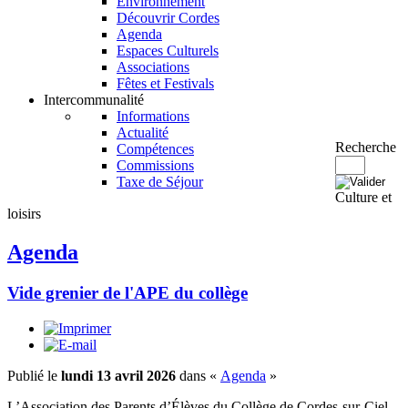
Environnement
Découvrir Cordes
Agenda
Espaces Culturels
Associations
Fêtes et Festivals
Intercommunalité
Informations
Actualité
Recherche
Compétences
Commissions
Taxe de Séjour
Culture et
loisirs
Agenda
Vide grenier de l'APE du collège
Publié le
lundi 13 avril 2026
dans «
Agenda
»
L’Association des Parents d’Élèves du Collège de Cordes-sur-Ciel