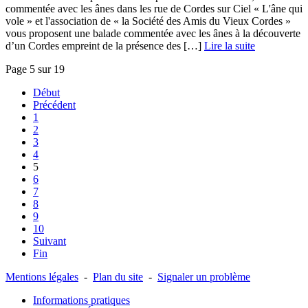
commentée avec les ânes dans les rue de Cordes sur Ciel « L'âne qui
vole » et l'association de « la Société des Amis du Vieux Cordes »
vous proposent une balade commentée avec les ânes à la découverte
d’un Cordes empreint de la présence des […] ­
Lire la suite
Page 5 sur 19
Début
Précédent
1
2
3
4
5
6
7
8
9
10
Suivant
Fin
Mentions légales
-
Plan du site
-
Signaler un problème
Informations pratiques