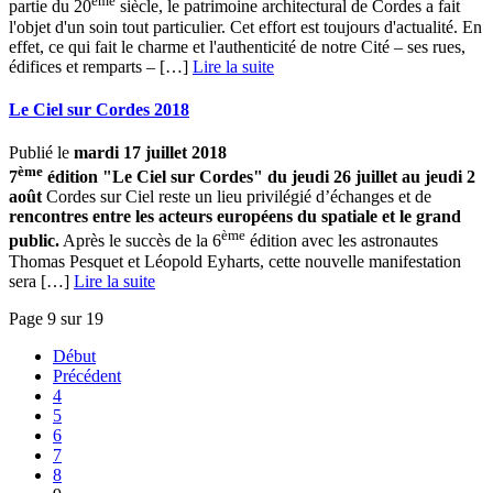
ème
partie du 20
siècle, le patrimoine architectural de Cordes a fait
l'objet d'un soin tout particulier. Cet effort est toujours d'actualité. En
effet, ce qui fait le charme et l'authenticité de notre Cité – ses rues,
édifices et remparts – […] ­
Lire la suite
Le Ciel sur Cordes 2018
Publié le
mardi 17 juillet 2018
ème
7
édition "Le Ciel sur Cordes" du jeudi 26 juillet au jeudi 2
août
Cordes sur Ciel reste un lieu privilégié d’échanges et de
rencontres entre les acteurs européens du spatiale et le grand
ème
public.
Après le succès de la 6
édition avec les astronautes
Thomas Pesquet et Léopold Eyharts, cette nouvelle manifestation
sera […] ­
Lire la suite
Page 9 sur 19
Début
Précédent
4
5
6
7
8