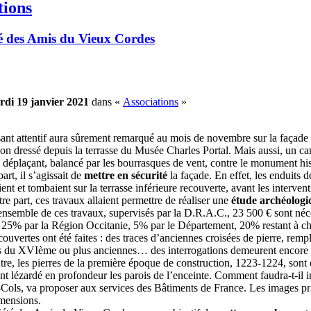
tions
é des Amis du Vieux Cordes
rdi 19 janvier 2021
dans «
Associations
»
ant attentif aura sûrement remarqué au mois de novembre sur la façade 
ion dressé depuis la terrasse du Musée Charles Portal. Mais aussi, un ca
e déplaçant, balancé par les bourrasques de vent, contre le monument his
rt, il s’agissait de
mettre en sécurité
la façade. En effet, les enduits d
ient et tombaient sur la terrasse inférieure recouverte, avant les interv
tre part, ces travaux allaient permettre de réaliser une
étude archéologi
ensemble de ces travaux, supervisés par la D.R.A.C., 23 500 € sont néce
 25% par la Région Occitanie, 5% par le Département, 20% restant à cha
ouvertes ont été faites : des traces d’anciennes croisées de pierre, re
s du XVIème ou plus anciennes… des interrogations demeurent encore 
tre, les pierres de la première époque de construction, 1223-1224, sont
ont lézardé en profondeur les parois de l’enceinte. Comment faudra-t-il 
Cols, va proposer aux services des Bâtiments de France. Les images pri
imensions.