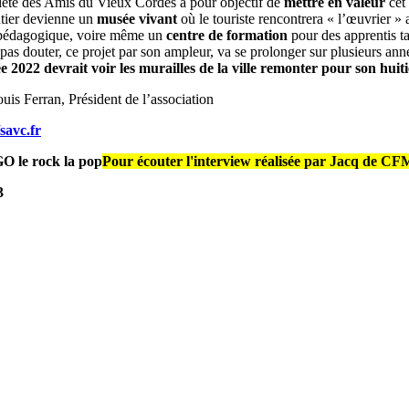
été des Amis du Vieux Cordes a pour objectif de
mettre en valeur
cet 
tier devienne un
musée vivant
où le touriste rencontrera « l’œuvrier »
r pédagogique, voire même un
centre de formation
pour des apprentis ta
pas douter, ce projet par son ampleur, va se prolonger sur plusieurs ann
 2022 devrait voir les murailles de la ville remonter pour son huit
uis Ferran, Président de l’association
/savc.fr
Pour écouter l'interview réalisée par Jacq de 