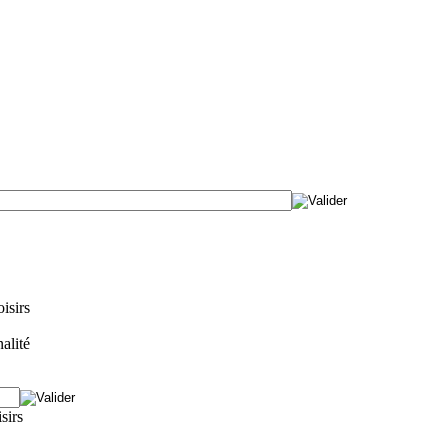
isirs
alité
isirs