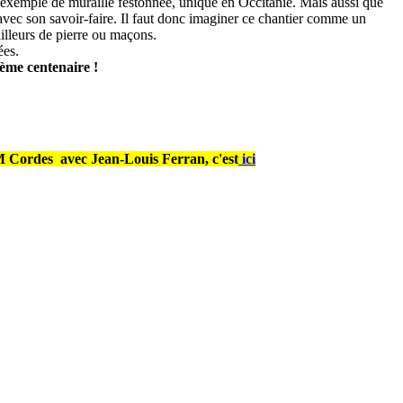
exemple de muraille festonnée, unique en Occitanie. Mais aussi que
 avec son savoir-faire. Il faut donc imaginer ce chantier comme un
illeurs de pierre ou maçons.
ées.
ième centenaire !
CFM Cordes
avec Jean-Louis Ferran,
c'est
ici