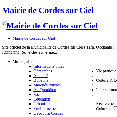
Mairie de Cordes sur Ciel
Mairie de Cordes sur Ciel
Site officiel de la Municipalité de Cordes sur Ciel ( Tarn, Occitanie )
Recherche
Municipalité
Informations utiles
Démarches
Vie pratique
Actualité
Bulletins
Culture & Lo
Marchés Publics
Au Quotidien
Intercommun
Social
Education
Recherche
Urbanisme
Environnement
Culture et lo
Découvrir Cordes