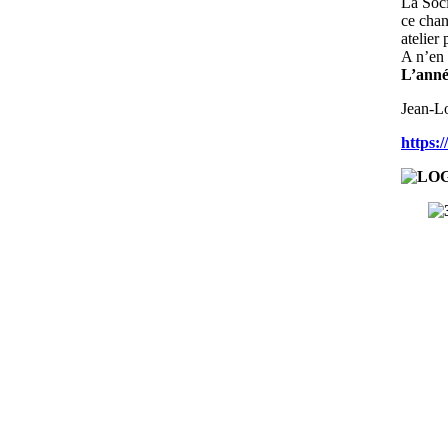
La Soci
ce chan
atelie
A n’en 
L’année
Jean-Lo
https:/