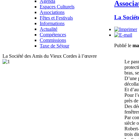
Agenda
Associa
Espaces Culturels
Associations
La Sociét
Fêtes et Festivals
Informations
Actualité
Compétences
Commissions
Publié le
ma
Taxe de Séjour
La Société des Amis du Vieux Cordes à l’œuvre
Le pass
protect
bras, s
D’une pa
décolla
Et d’au
Pour l’
près de
Des déc
fenêtre
Par con
siècle 
Robert-
trois d