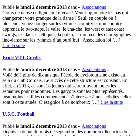
Publié le
lundi 2 décembre 2013
dans «
Associations
»
Cours de danse en ligne,tout niveau ! Venez apprendre les pas qui
changeront votre pratique de la danse ! Seul, en couple ou à
plusieurs, venez bouger sur les rythmes country et non country :
apprenez le two-steps, la valse, le cha-cha, les west et east coast
swings, les danses celtiques, la polka, la rumba et les chorégraphies
line-danse sur les rythmes d’aujourd’hui ! Association loi […] ­
Lire la suite
Ecole VTT Cordes
Publié le
lundi 2 décembre 2013
dans «
Associations
»
Voilà déjà plus de dix ans que l’école de cyclotourisme existe au
sein du club Cordais. Le succès de cette structure est constant. En
effet, en 2013, ce sont 18 jeunes qui se retrouvent toutes les
semaines pour randonner. Les garçons sont les plus représentés,
néanmoins les filles commencent à s’intéresser à nos activités ; elles
sont 3 cette année. C’est grâce à de nombreux […] ­
Lire la suite
U.S.C. Football
Publié le
lundi 2 décembre 2013
dans «
Associations
»
Depuis le début du mois de septembre, les nombreux licenciés du