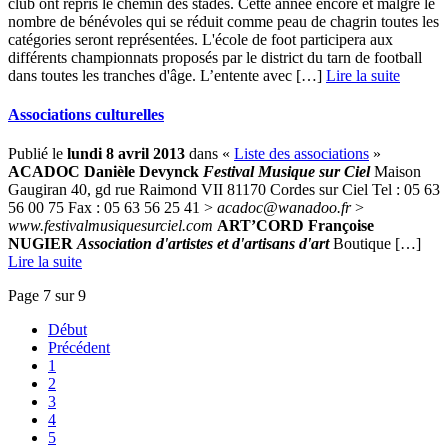
club ont repris le chemin des stades. Cette année encore et malgré le
nombre de bénévoles qui se réduit comme peau de chagrin toutes les
catégories seront représentées. L'école de foot participera aux
différents championnats proposés par le district du tarn de football
dans toutes les tranches d'âge. L’entente avec […] ­
Lire la suite
Associations culturelles
Publié le
lundi 8 avril 2013
dans «
Liste des associations
»
ACADOC
Danièle Devynck
Festival Musique sur Ciel
Maison
Gaugiran 40, gd rue Raimond VII 81170 Cordes sur Ciel Tel : 05 63
56 00 75 Fax : 05 63 56 25 41 >
acadoc@wanadoo.fr
>
www.festivalmusiquesurciel.com
ART’CORD Françoise
NUGIER
Association d'artistes et d'artisans d'art
Boutique […] ­
Lire la suite
Page 7 sur 9
Début
Précédent
1
2
3
4
5