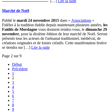
-------------------------------------
[…] ­
Lire la suite
Marché de Noël
Publié le
mardi 24 novembre 2015
dans «
Associations
»
Fidèles à la tradition établie depuis maintenant plusieurs années,
les
Faidits de Mordagne
vous donnent rendez-vous, le
dimanche 29
novembre
, pour la dixième édition de leur marché de Noël. Seront
présents tous les acteurs de l'artisanat traditionnel, médiéval, de
créations originales et de loisirs créatifs. Cette manifestation festive
se tiendra sur […] ­
Lire la suite
Page 2 sur 9
Début
Précédent
1
2
3
4
5
6
7
8
9