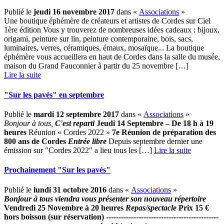
Publié le
jeudi 16 novembre 2017
dans «
Associations
»
Une boutique éphémère de créateurs et artistes de Cordes sur Ciel
1ère édition Vous y trouverez de nombreuses idées cadeaux : bijoux,
origami, peinture sur lin, peinture contemporaine, bois, sacs,
luminaires, verres, céramiques, émaux, mosaïque... La boutique
éphémère vous accueillera en haut de Cordes dans la salle du musée,
maison du Grand Fauconnier à partir du 25 novembre […] ­
Lire la suite
"Sur les pavés" en septembre
Publié le
mardi 12 septembre 2017
dans «
Associations
»
Bonjour à tous
,
C'est reparti
Jeudi 14 Septembre – De 18 h à 19
heures
Réunion « Cordes 2022 »
7e Réunion de préparation des
800 ans de Cordes
Entrée libre
Depuis septembre dernier une
émission sur "Cordes 2022" a lieu tous les […] ­
Lire la suite
Prochainement "Sur les pavés"
Publié le
lundi 31 octobre 2016
dans «
Associations
»
Bonjour à tous
viendra vous présenter son nouveau répertoire
Vendredi 25 Novembre à 20 heures
R
epas/spectacle
Prix 15 €
hors boisson (sur réservation) ---------------------------------------------