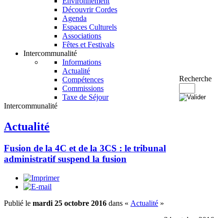
Environnement
Découvrir Cordes
Agenda
Espaces Culturels
Associations
Fêtes et Festivals
Intercommunalité
Informations
Actualité
Recherche
Compétences
Commissions
Taxe de Séjour
Intercommunalité
Actualité
Fusion de la 4C et de la 3CS : le tribunal
administratif suspend la fusion
Publié le
mardi 25 octobre 2016
dans «
Actualité
»