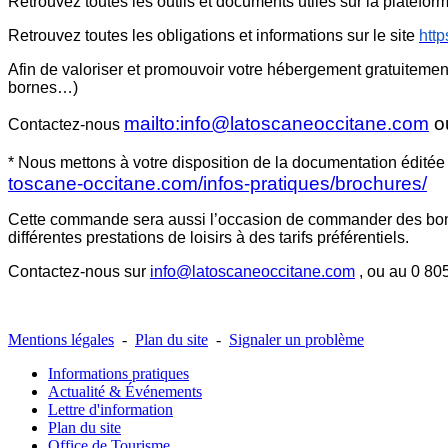
Retrouvez toutes les outils et documents utiles sur la platefor
Retrouvez toutes les obligations et informations sur le site
http
Afin de valoriser et promouvoir votre hébergement gratuitement
bornes…)
mailto:
info@latoscaneoccitane.com
o
Contactez-nous
* Nous mettons à votre disposition de la documentation éditée
toscane-occitane.com/infos-pratiques/brochures/
Cette commande sera aussi l’occasion de commander des bons pl
différentes prestations de loisirs à des tarifs préférentiels.
Contactez-nous sur
info@latoscaneoccitane.com
, ou au 0 80
Mentions légales
-
Plan du site
-
Signaler un problème
Informations pratiques
Actualité & Événements
Lettre d'information
Plan du site
Office de Tourisme