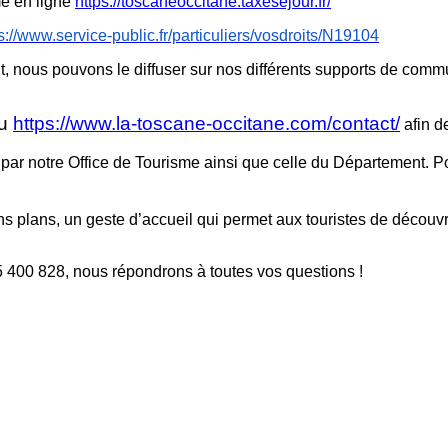
me en ligne
https://toscaneoccitane.taxesejour.fr/
s://www.service-public.fr/particuliers/vosdroits/N19104
, nous pouvons le diffuser sur nos différents supports de commu
u
https://www.la-toscane-occitane.com/contact/
afin d
 par notre Office de Tourisme ainsi que celle du Département. 
ans, un geste d’accueil qui permet aux touristes de découvrir 
5 400 828, nous répondrons à toutes vos questions !