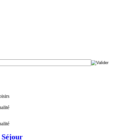
isirs
alité
alité
 Séjour