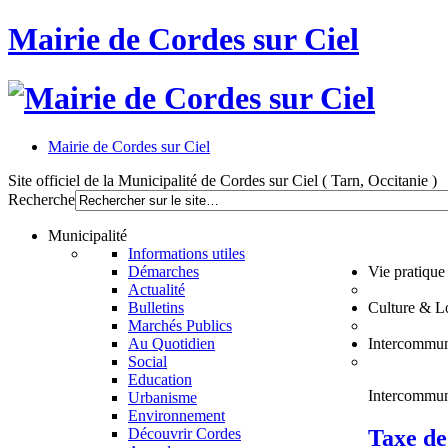
Mairie de Cordes sur Ciel
Mairie de Cordes sur Ciel
Site officiel de la Municipalité de Cordes sur Ciel ( Tarn, Occitanie )
Recherche
Municipalité
Informations utiles
Démarches
Vie pratique
Actualité
Bulletins
Culture & Lo
Marchés Publics
Au Quotidien
Intercommun
Social
Education
Intercommun
Urbanisme
Environnement
Taxe de
Découvrir Cordes