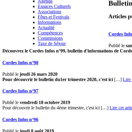
Agenda
Bulleti
Espaces Culturels
Associations
Articles p
Fêtes et Festivals
Informations
Actualité
Compétences
Cordes Info
Commissions
Taxe de Séjour
Publié le
sa
Découvrez le Cordes Infos n°99, bulletin d'informations de Cord
Cordes Infos n°98
Publié le
jeudi 26 mars 2020
Pour découvrir le bulletin du1er trimestre 2020, c'est ici
[…]
Lire 
Cordes Infos n°97
Publié le
vendredi 18 octobre 2019
Pour découvrir le bulletin du 4ème trimestre, c'est ici […]
Lire cet arti
Cordes Infos n°96
Publié le
jeudi 8 août 2019