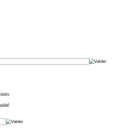
isirs
alité