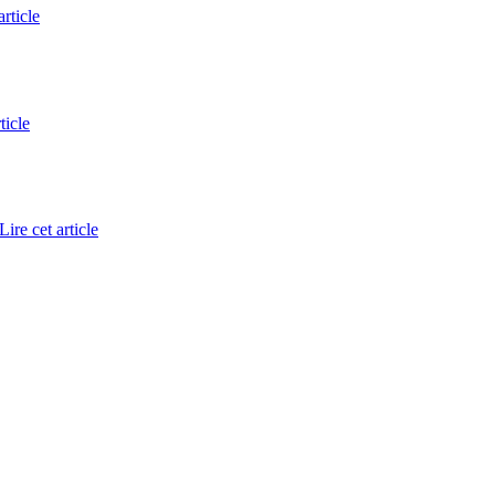
article
ticle
Lire cet article