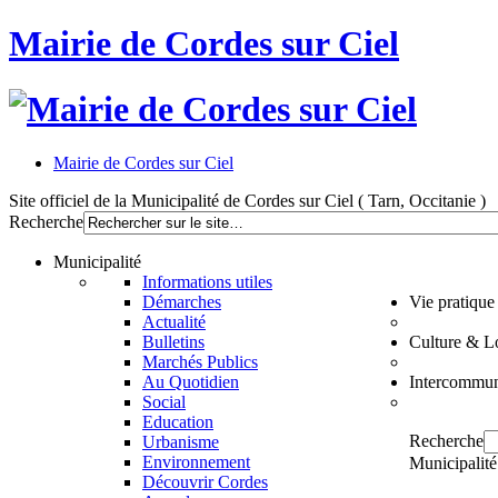
Mairie de Cordes sur Ciel
Mairie de Cordes sur Ciel
Site officiel de la Municipalité de Cordes sur Ciel ( Tarn, Occitanie )
Recherche
Municipalité
Informations utiles
Démarches
Vie pratique
Actualité
Bulletins
Culture & Lo
Marchés Publics
Au Quotidien
Intercommun
Social
Education
Recherche
Urbanisme
Environnement
Municipalité
Découvrir Cordes