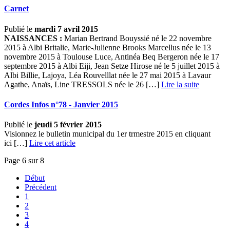
Carnet
Publié le
mardi 7 avril 2015
NAISSANCES :
Marian Bertrand Bouyssié né le 22 novembre
2015 à Albi Britalie, Marie-Julienne Brooks Marcellus née le 13
novembre 2015 à Toulouse Luce, Antinéa Beq Bergeron née le 17
septembre 2015 à Albi Eiji, Jean Setze Hirose né le 5 juillet 2015 à
Albi Billie, Lajoya, Léa Rouvelllat née le 27 mai 2015 à Lavaur
Agathe, Anaïs, Line TRESSOLS née le 26 […] ­
Lire la suite
Cordes Infos n°78 - Janvier 2015
Publié le
jeudi 5 février 2015
Visionnez le bulletin municipal du 1er trmestre 2015 en cliquant
ici […]
Lire cet article
Page 6 sur 8
Début
Précédent
1
2
3
4