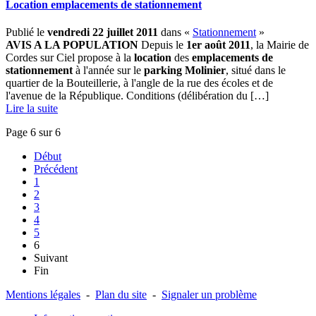
Location emplacements de stationnement
Publié le
vendredi 22 juillet 2011
dans «
Stationnement
»
AVIS A LA POPULATION
Depuis le
1er août 2011
, la Mairie de
Cordes sur Ciel propose à la
location
des
emplacements de
stationnement
à l'année sur le
parking Molinier
, situé dans le
quartier de la Bouteillerie, à l'angle de la rue des écoles et de
l'avenue de la République. Conditions (délibération du […] ­
Lire la suite
Page 6 sur 6
Début
Précédent
1
2
3
4
5
6
Suivant
Fin
Mentions légales
-
Plan du site
-
Signaler un problème