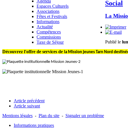
Agenda
Social
Espaces Culturels
Associations
La Missio
Fêtes et Festivals
Informations
Actualité
Compétences
Commissions
Publié le
lu
Taxe de Séjour
Découvrez l'offre de services de
la Mission jeunes Tarn Nord
destinée
Article précédent
Article suivant
Mentions légales
-
Plan du site
-
Signaler un problème
Informations pratiques