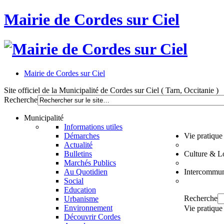
Mairie de Cordes sur Ciel
Mairie de Cordes sur Ciel
Site officiel de la Municipalité de Cordes sur Ciel ( Tarn, Occitanie )
Recherche
Municipalité
Informations utiles
Démarches
Vie pratique
Actualité
Bulletins
Culture & Lo
Marchés Publics
Au Quotidien
Intercommun
Social
Education
Recherche
Urbanisme
Environnement
Vie pratique
Découvrir Cordes