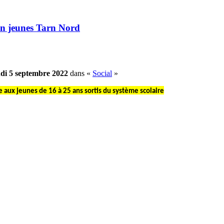
n jeunes Tarn Nord
ndi 5 septembre 2022
dans «
Social
»
 aux jeunes de 16 à 25 ans sortis du système scolaire