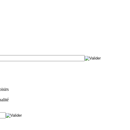
isirs
alité