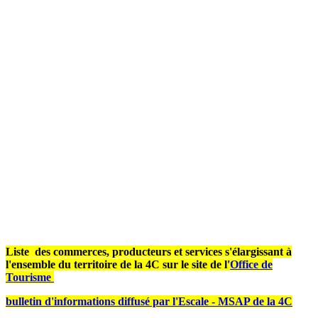
Liste
des commerces, producteurs et services
s'élargissant à
l'ensemble du territoire de la 4C sur le site de l'
Office de
Tourisme
bulletin d'informations diffusé par l'Escale - MSAP de la 4C