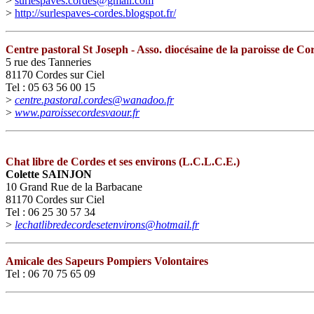
>
surlespaves.cordes@gmail.com
>
http://surlespaves-cordes.blogspot.fr/
Centre pastoral St Joseph - Asso. diocésaine de la paroisse de Co
5 rue des Tanneries
81170 Cordes sur Ciel
Tel : 05 63 56 00 15
>
centre.pastoral.cordes@wanadoo.fr
>
www.paroissecordesvaour.fr
Chat libre de Cordes et ses environs (L.C.L.C.E.)
Colette SAINJON
10 Grand Rue de la Barbacane
81170 Cordes sur Ciel
Tel : 06 25 30 57 34
>
lechatlibredecordesetenvirons@hotmail.fr
Amicale des Sapeurs Pompiers Volontaires
Tel : 06 70 75 65 09