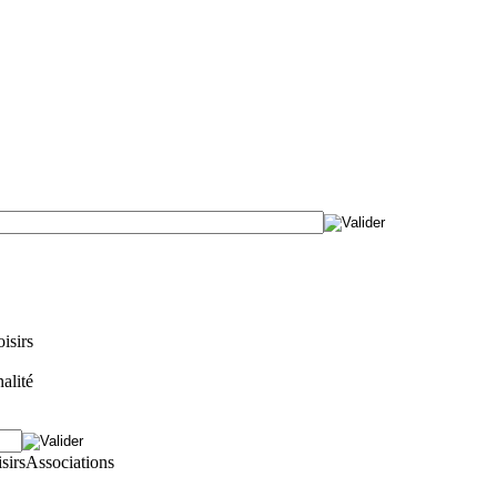
isirs
alité
isirs
Associations